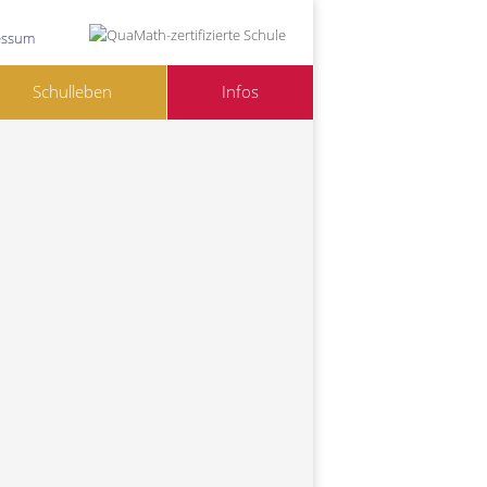
essum
Schulleben
Infos